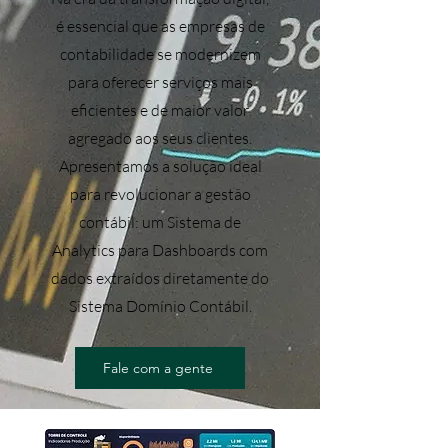
é essencial que as empresas de
contabilidade se modernizem
para oferecer serviços mais
eficientes e de maior valor
agregado aos seus clientes.
Apresentamos a solução ideal
para revolucionar a gestão
contábil: um Sistema de
Analytics para Dashboards com
dados extraídos diretamente do
Sistema Domínio Contábil.
Fale com a gente